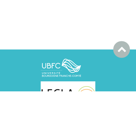
LECLA BESANCON, UFR SLHS, 30 rue Mégevand,
25030 Besançon cedex
LECLA DIJON
MSH, Esplanade Erasme, 21000 DIJON