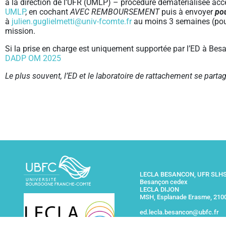
à la direction de l’UFR (UMLP) – procédure dématérialisée acce
UMLP
, en cochant
AVEC REMBOURSEMENT
puis à envoyer
po
à
julien.guglielmetti@univ-fcomte.fr
au moins 3 semaines (pour
mission.
Si la prise en charge est uniquement supportée par l’ED à Besa
DADP OM 2025
Le plus souvent, l’ED et le laboratoire de rattachement se partag
LECLA BESANCON, UFR SLHS,
Besançon cedex
LECLA DIJON
MSH, Esplanade Erasme, 210
ed.lecla.besancon@ubfc.fr