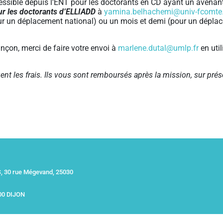
ssible depuis l’ENT pour les doctorants en CD ayant un avenant ;
ur les doctorants d’ELLIADD
à
yamina.belhachemi@univ-fcomte
 un déplacement national) ou un mois et demi (pour un déplace
nçon, merci de faire votre envoi à
marlene.dutal@umlp.fr
en util
ent les frais. Ils vous sont remboursés après la mission, sur prése
 30 rue Mégevand, 25030
00 DIJON