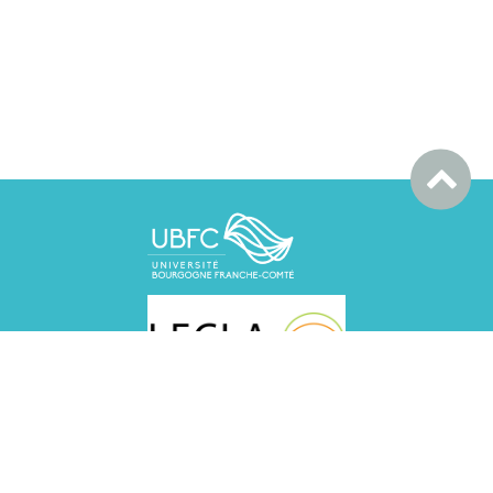
LECLA BESANCON, UFR SLHS, 30 rue Mégevand, 25030
Besançon cedex
LECLA DIJON
MSH, Esplanade Erasme, 21000 DIJON