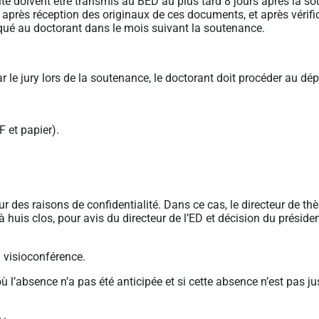
ité doivent être transmis au BED au plus tard 8 jours après la s
, après réception des originaux de ces documents, et après vérifi
ué au doctorant dans le mois suivant la soutenance.
le jury lors de la soutenance, le doctorant doit procéder au dép
F et papier).
r des raisons de confidentialité. Dans ce cas, le directeur de th
huis clos, pour avis du directeur de l’ED et décision du préside
 visioconférence.
 l’absence n’a pas été anticipée et si cette absence n’est pas ju