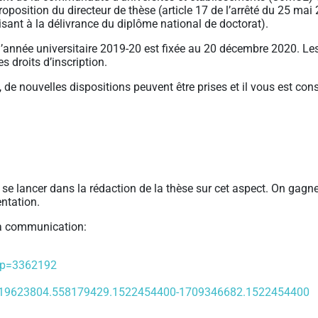
roposition du directeur de thèse (article 17 de l’arrêté du 25 mai 
isant à la délivrance du diplôme national de doctorat).
l’année universitaire 2019-20 est fixée au 20 décembre 2020. Les
 droits d’inscription.
de nouvelles dispositions peuvent être prises et il vous est consei
de se lancer dans la rédaction de la thèse sur cet aspect. On ga
entation.
la communication:
7&p=3362192
a=2.19623804.558179429.1522454400-1709346682.1522454400