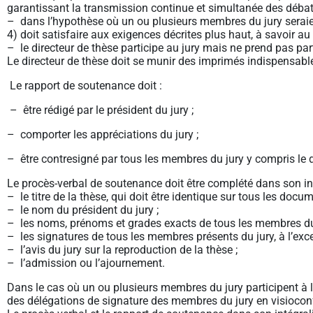
garantissant la transmission continue et simultanée des débats
– dans l’hypothèse où un ou plusieurs membres du jury seraien
4) doit satisfaire aux exigences décrites plus haut, à savoir
– le directeur de thèse participe au jury mais ne prend pas part
Le directeur de thèse doit se munir des imprimés indispensab
Le rapport de soutenance doit :
– être rédigé par le président du jury ;
– comporter les appréciations du jury ;
– être contresigné par tous les membres du jury y compris le d
Le procès-verbal de soutenance doit être complété dans son inté
– le titre de la thèse, qui doit être identique sur tous les do
– le nom du président du jury ;
– les noms, prénoms et grades exacts de tous les membres du ju
– les signatures de tous les membres présents du jury, à l’exce
– l’avis du jury sur la reproduction de la thèse ;
– l’admission ou l’ajournement.
Dans le cas où un ou plusieurs membres du jury participent à l
des délégations de signature des membres du jury en visioconf