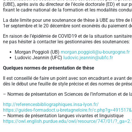
(UBE), après avis du directeur de l’école doctorale (ED) et sur p
fixant le cadre national de la formation et les modalités condu
La date limite pour une soutenance de thèse à UBE au titre de 
1er septembre et le 20 décembre sont exonérés du paiement des
En raison de l’épidémie de COVID19 et de la situation sanitaire, 
ne pas hésiter à contacter les gestionnaires des soutenances:
Morgan Poggioli (UB)
morgan.poggioli@u-bourgogne.fr
Ludovic Jeannin (UFC)
ludovic.jeannin@ubfc.fr
Quelques normes de présentation de thèse
Il est conseillé de faire un point avec son encadrant.e avant 
dès le début une feuille de style précise et des normes de prés
– Normes de présentation en Sciences de l’information et de 
http://referencesbibliographiques.insa-lyon.fr/
https://guides-formadoct.u-bretagneloire.fr/c.php?g=49151
– Normes de présentation langues vivantes et linguistique
https://owl.english.purdue.edu/owl/resource/747/01/?_g