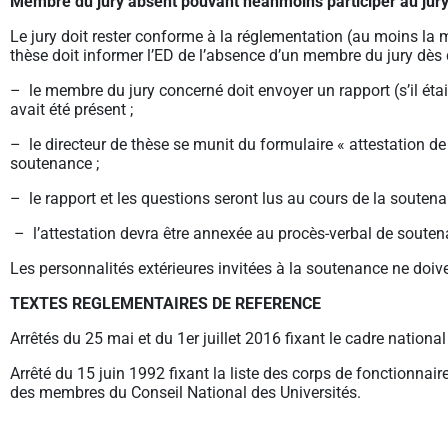
Membre du jury absent pouvant néanmoins participer au jur
Le jury doit rester conforme à la réglementation (au moins la mo
thèse doit informer l’ED de l’absence d’un membre du jury dès 
– le membre du jury concerné doit envoyer un rapport (s’il était 
avait été présent ;
– le directeur de thèse se munit du formulaire « attestation de 
soutenance ;
– le rapport et les questions seront lus au cours de la soutenan
– l’attestation devra être annexée au procès-verbal de soute
Les personnalités extérieures invitées à la soutenance ne doive
TEXTES REGLEMENTAIRES DE REFERENCE
Arrêtés du 25 mai et du 1er juillet 2016 fixant le cadre nation
Arrêté du 15 juin 1992 fixant la liste des corps de fonctionna
des membres du Conseil National des Universités.