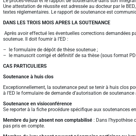
Le procès-verbal et le rapport de soutenance dans son intégral
Une attestation de réussite est adressée au docteur par le BED
textes réglementaires. Le rapport de soutenance est communiq
DANS LES TROIS MOIS APRES LA SOUTENANCE
Après avoir effectué les éventuelles corrections demandées par 
soutenue. Il doit fournir à l’ED :
– le formulaire de dépôt de thèse soutenue ;
– le manuscrit corrigé et définitif de sa thèse (sous format PD
CAS PARTICULIERS
Soutenance à huis clos
Exceptionnellement, la soutenance peut se tenir à huis clos pou
à l’ED le formulaire de demande d’autorisation de soutenance à 
Soutenance en visioconférence
Se reporter à la fiche procédure spécifique aux soutenances en
Membre du jury absent non comptabilisé
: Dans l’hypothèse où
pas pris en compte.