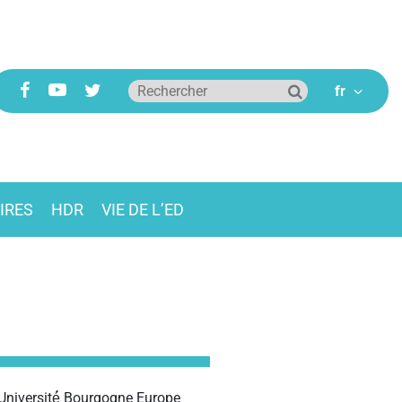
IRES
HDR
VIE DE L’ED
 Université́ Bourgogne Europe