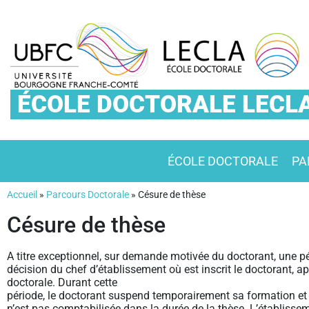
ÉCOLE DOCTORALE LECL
ÉCOLE DOCTORALE
PA
Accueil
»
Parcours Doctorale
»
Césure de thèse
Césure de thèse
A titre exceptionnel, sur demande motivée du doctorant, une pé
décision du chef d’établissement où est inscrit le doctorant, ap
doctorale. Durant cette
période, le doctorant suspend temporairement sa formation et s
n’est pas comptabilisée dans la durée de la thèse. L’établis