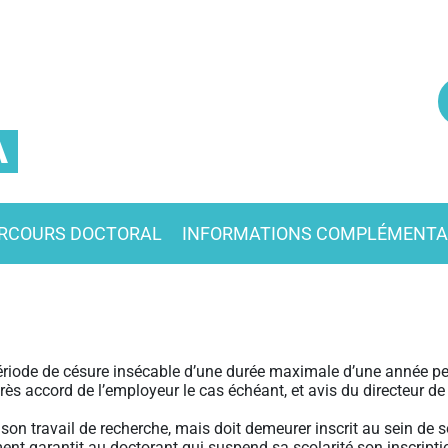
A
RCOURS DOCTORAL
INFORMATIONS COMPLÉMENTA
riode de césure insécable d’une durée maximale d’une année peu
rès accord de l’employeur le cas échéant, et avis du directeur de t
on travail de recherche, mais doit demeurer inscrit au sein de so
sement garantit au doctorant qui suspend sa scolarité son inscript