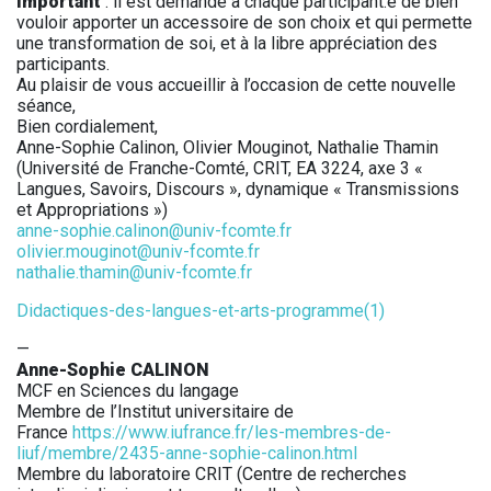
Important
: il est demandé à chaque participant.e de bien
vouloir apporter un accessoire de son choix et qui permette
une transformation de soi, et à la libre appréciation des
participants.
Au plaisir de vous accueillir à l’occasion de cette nouvelle
séance,
Bien cordialement,
Anne-Sophie Calinon, Olivier Mouginot, Nathalie Thamin
(Université de Franche-Comté, CRIT, EA 3224, axe 3 «
Langues, Savoirs, Discours », dynamique « Transmissions
et Appropriations »)
anne-sophie.calinon@univ-fcomte.fr
olivier.mouginot@univ-fcomte.fr
nathalie.thamin@univ-fcomte.fr
Didactiques-des-langues-et-arts-programme(1)
—
Anne-Sophie CALINON
MCF en Sciences du langage
Membre de l’Institut universitaire de
France
https://www.iufrance.fr/les-membres-de-
liuf/membre/2435-anne-sophie-calinon.html
Membre du laboratoire CRIT (Centre de recherches