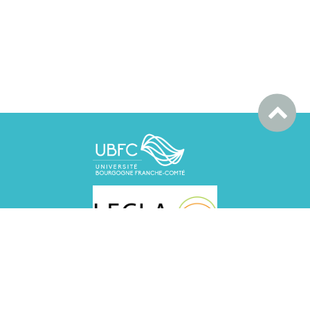
LECLA BESANCON, UFR SLHS, 30 rue Mégevand, 25030
Besançon cedex
LECLA DIJON
MSH, Esplanade Erasme, 21000 DIJON